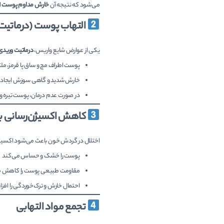
می‌شود که نتیجه آن
خارش مداوم پوست
ا
التهاب پوست (درماتیت
یکی از عوارض شایع واریس،
درماتیت وریدی
پوست اطراف مچ و ساق پا قرمز، م
خارش شدید و گاهی سوزش ایجاد
در صورت عدم درمان، پوست تیره 
کاهش اکسیژن‌رسانی ب
اختلال در گردش خون باعث می‌شود اکسیژ
پوست را خشک و حساس می‌کند
مقاومت طبیعی پوست را کاهش 
احتمال خارش و ترک‌خوردگی را اف
تجمع مواد التهابی