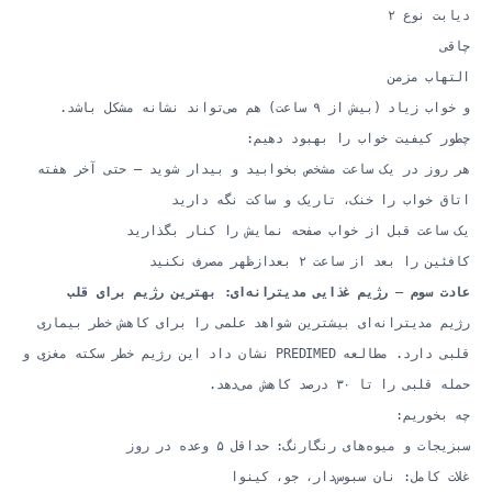
دیابت نوع ۲
چاقی
التهاب مزمن
و خواب زیاد (بیش از ۹ ساعت) هم می‌تواند نشانه مشکل باشد.
چطور کیفیت خواب را بهبود دهیم:
هر روز در یک ساعت مشخص بخوابید و بیدار شوید — حتی آخر هفته
اتاق خواب را خنک، تاریک و ساکت نگه دارید
یک ساعت قبل از خواب صفحه نمایش را کنار بگذارید
کافئین را بعد از ساعت ۲ بعدازظهر مصرف نکنید
عادت سوم — رژیم غذایی مدیترانه‌ای: بهترین رژیم برای قلب
رژیم مدیترانه‌ای بیشترین شواهد علمی را برای کاهش خطر بیماری
قلبی دارد. مطالعه PREDIMED نشان داد این رژیم خطر سکته مغزی و
حمله قلبی را تا ۳۰ درصد کاهش می‌دهد.
چه بخوریم:
سبزیجات و میوه‌های رنگارنگ: حداقل ۵ وعده در روز
غلات کامل: نان سبوس‌دار، جو، کینوا