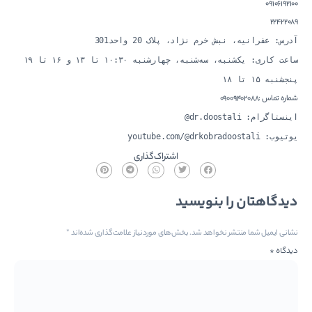
09106192100
22422089
آدرس: عفرانیه، نبش خرم نژاد، پلاک 20 واحد301
ساعت کاری: یکشنبه، سه‌شنبه، چهارشنبه ۱۰:۳۰ تا ۱۳ و ۱۶ تا ۱۹
پنجشنبه ۱۵ تا ۱۸
شماره تماس :09009402088
اینستاگرام: dr.doostali@
یوتیوب: youtube.com/@drkobradoostali
اشتراک‌گذاری
دیدگاهتان را بنویسید
نشانی ایمیل شما منتشر نخواهد شد.
بخش‌های موردنیاز علامت‌گذاری شده‌اند
*
دیدگاه
*