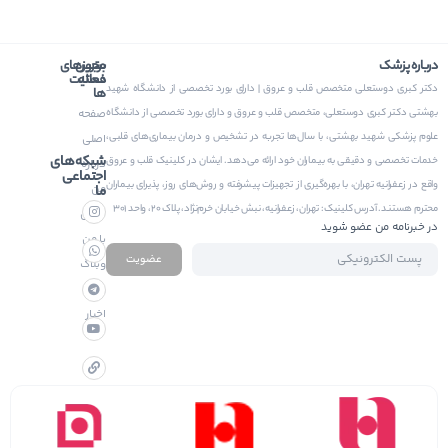
درباره پزشک
برترین
مجوزهای
دسته
فعالیت
دکتر کبری دوستعلی متخصص قلب و عروق | دارای بورد تخصصی از دانشگاه شهید
ها
بهشتی دکتر کبری دوستعلی، متخصص قلب و عروق و دارای بورد تخصصی از دانشگاه
صفحه
علوم پزشکی شهید بهشتی، با سال‌ها تجربه در تشخیص و درمان بیماری‌های قلبی،
اصلی
شبکه‌های
خدمات تخصصی و دقیقی به بیماران خود ارائه می‌دهد. ایشان در کلینیک قلب و عروق
درباره
اجتماعی
واقع در زعفرانیه تهران، با بهره‌گیری از تجهیزات پیشرفته و روش‌های روز، پذیرای بیماران
من
ما
محترم هستند. آدرس کلینیک: تهران، زعفرانیه، نبش خیابان خرم‌نژاد، پلاک ۲۰، واحد ۳۰۱
تماس
در خبرنامه من عضو شوید
با من
عضویت
وبلاگ
و
اخبار