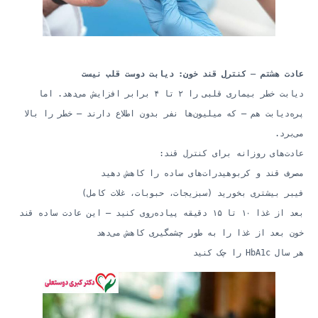
عادت هشتم — کنترل قند خون: دیابت دوست قلب نیست
دیابت خطر بیماری قلبی را ۲ تا ۴ برابر افزایش می‌دهد. اما
پره‌دیابت هم — که میلیون‌ها نفر بدون اطلاع دارند — خطر را بالا
می‌برد.
عادت‌های روزانه برای کنترل قند:
مصرف قند و کربوهیدرات‌های ساده را کاهش دهید
فیبر بیشتری بخورید (سبزیجات، حبوبات، غلات کامل)
بعد از غذا ۱۰ تا ۱۵ دقیقه پیاده‌روی کنید — این عادت ساده قند
خون بعد از غذا را به طور چشمگیری کاهش می‌دهد
هر سال HbA1c را چک کنید