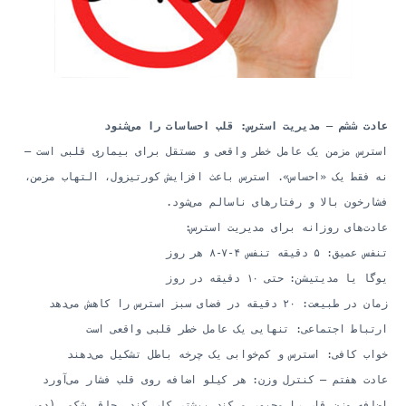
عادت ششم — مدیریت استرس: قلب احساسات را می‌شنود
استرس مزمن یک عامل خطر واقعی و مستقل برای بیماری قلبی است —
نه فقط یک «احساس». استرس باعث افزایش کورتیزول، التهاب مزمن،
فشارخون بالا و رفتارهای ناسالم می‌شود.
عادت‌های روزانه برای مدیریت استرس:
تنفس عمیق: ۵ دقیقه تنفس ۴-۷-۸ هر روز
یوگا یا مدیتیشن: حتی ۱۰ دقیقه در روز
زمان در طبیعت: ۲۰ دقیقه در فضای سبز استرس را کاهش می‌دهد
ارتباط اجتماعی: تنهایی یک عامل خطر قلبی واقعی است
خواب کافی: استرس و کم‌خوابی یک چرخه باطل تشکیل می‌دهند
عادت هفتم — کنترل وزن: هر کیلو اضافه روی قلب فشار می‌آورد
اضافه وزن قلب را مجبور می‌کند بیشتر کار کند. چاقی شکمی (دور