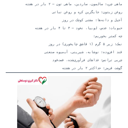
ماهی چرب: سالمون، ساردین، ماهی تون — ۲ بار در هفته
روغن زیتون: جایگزین کره و روغن نباتی
آجیل و دانه‌ها: مشتی کوچک در روز
حبوبات: عدس، لوبیا، نخود — ۳ تا ۴ بار در هفته
چه کمتر بخوریم:
نمک: زیر ۵ گرم (۱ قاشق چایخوری) در روز
قند افزوده: نوشابه، شیرینی، آب‌میوه صنعتی
چربی ترانس: غذاهای فرآوری‌شده، فست‌فود
گوشت قرمز: حداکثر ۲ بار در هفته